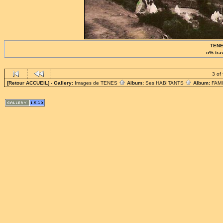
TENES
o% tra
3 of
[Retour ACCUEIL]
- Gallery:
Images de TENES
Album:
Ses HABITANTS
Album:
FAM